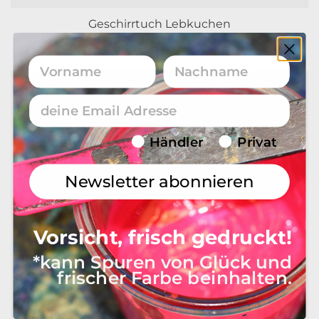
Geschirrtuch Lebkuchen
19,95
€
Vorname
Nachname
Email
Endverbraucher/Haendler
Händler
Privat
Newsletter abonnieren
Vorsicht, frisch gedruckt!
*kann Spuren von Glück und
frischer Farbe beinhalten.