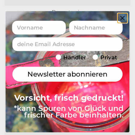
Papeterie
52 PRODUKTE
Vorname
Nachname
Email
Endverbraucher/Haendler
Händler
Privat
Newsletter abonnieren
Vorsicht, frisch gedruckt!
*kann Spuren von Glück und
frischer Farbe beinhalten.