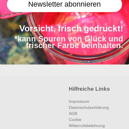
Newsletter abonnieren
Vorsicht, frisch gedruckt!
*kann Spuren von Glück und
frischer Farbe beinhalten.
Hilfreiche Links
Impressum
Datenschutzerklärung
AGB
Cookie
Widerrufsbelehrung