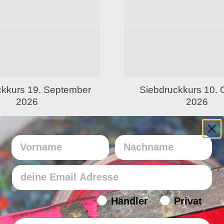
ckkurs 19. September
Siebdruckkurs 10. 
2026
2026
150,00
€
150,00
€
Vorname
Nachname
Email
Endverbraucher/Haendler
Händler
Privat