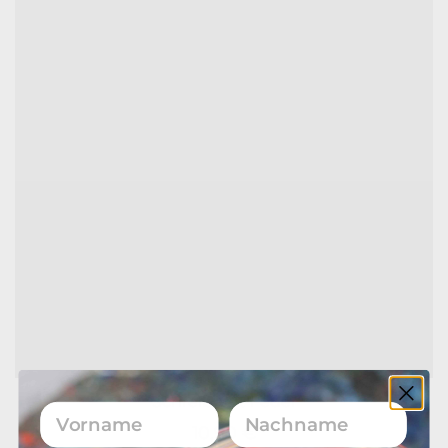
Schreibheft Feder
Vorname
Nachname
10,90
€