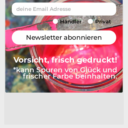
Email
Endverbraucher/Haendler
Händler
Privat
Newsletter abonnieren
Vorsicht, frisch gedruckt!
*kann Spuren von Glück und
frischer Farbe beinhalten.