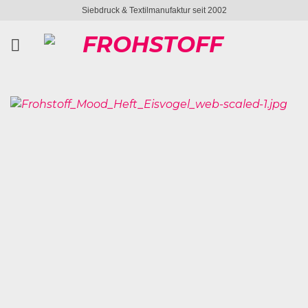
Zum
Siebdruck & Textilmanufaktur seit 2002
Inhalt
springen