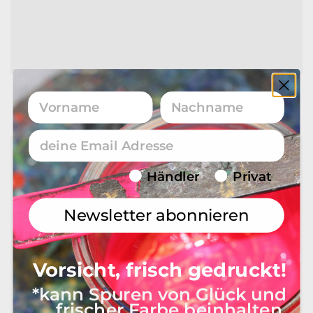
Geschirrtuch Leinen Set – Barista
Vorname
Nachname
39,00
€
Email
Endverbraucher/Haendler
Händler
Privat
Newsletter abonnieren
Vorsicht, frisch gedruckt!
*kann Spuren von Glück und
frischer Farbe beinhalten.