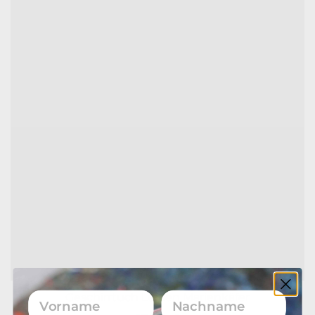
Vorname
Nachname
Geschirrtuch Leinen Marienkäfer