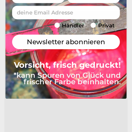
23,90
€
Email
Endverbraucher/Haendler
Händler
Privat
Newsletter abonnieren
Vorsicht, frisch gedruckt!
*kann Spuren von Glück und
frischer Farbe beinhalten.