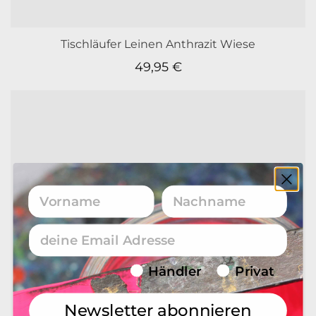
Tischläufer Leinen Anthrazit Wiese
49,95
€
Vorname
Nachname
Email
Endverbraucher/Haendler
Händler
Privat
Newsletter abonnieren