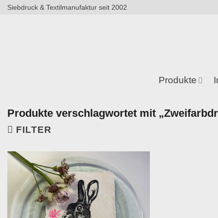
Zum
Siebdruck & Textilmanufaktur seit 2002
Inhalt
springen
Produkte
I
Produkte verschlagwortet mit „Zweifarbd
FILTER