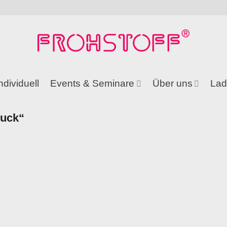
ndividuell
Events & Seminare
Über uns
Lad
ruck“