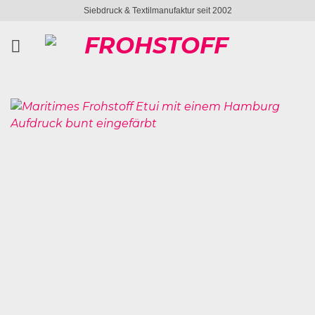
Zum
Siebdruck & Textilmanufaktur seit 2002
Inhalt
springen