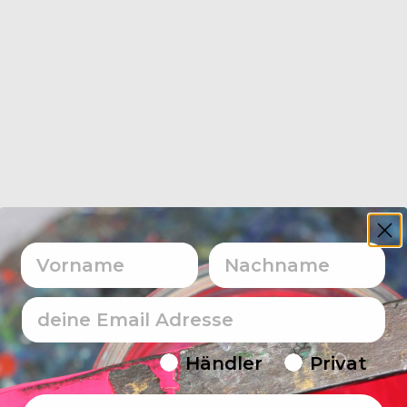
Vorname
Nachname
Email
Endverbraucher/Haendler
Händler
Privat