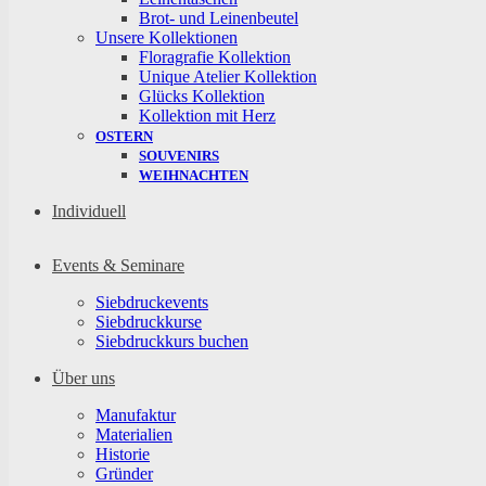
Brot- und Leinenbeutel
Unsere Kollektionen
Floragrafie Kollektion
Unique Atelier Kollektion
Glücks Kollektion
Kollektion mit Herz
OSTERN
SOUVENIRS
WEIHNACHTEN
Individuell
Events & Seminare
Siebdruckevents
Siebdruckkurse
Siebdruckkurs buchen
Über uns
Manufaktur
Materialien
Historie
Gründer