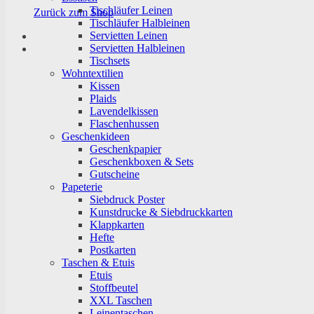
Tischläufer Leinen
Zurück zum Shop
Tischläufer Halbleinen
Servietten Leinen
Servietten Halbleinen
Tischsets
Wohntextilien
Kissen
Plaids
Lavendelkissen
Flaschenhussen
Geschenkideen
Geschenkpapier
Geschenkboxen & Sets
Gutscheine
Papeterie
Siebdruck Poster
Kunstdrucke & Siebdruckkarten
Klappkarten
Hefte
Postkarten
Taschen & Etuis
Etuis
Stoffbeutel
XXL Taschen
Leinentaschen