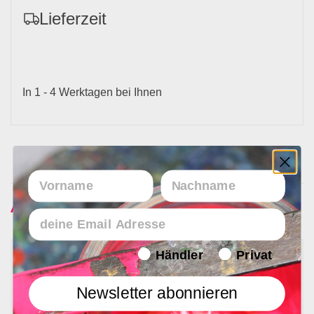
Lieferzeit
In 1 - 4 Werktagen bei Ihnen
Vorname
Nachname
Ähnliche Produkte
Email
Endverbraucher/Haendler
Händler
Privat
Newsletter abonnieren