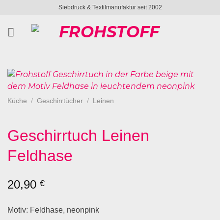
Zum
Siebdruck & Textilmanufaktur seit 2002
Inhalt
springen
Küche
/
Geschirrtücher
/
Leinen
Geschirrtuch Leinen
Feldhase
20,90
€
Motiv: Feldhase, neonpink