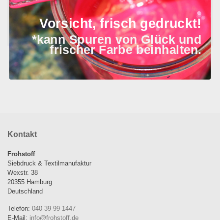
Vorsicht, frisch gedruckt!
*kann Spuren von Glück und
frischer Farbe beinhalten.
Atelier Geschirrtuch
Tischläufer Leinen Grau
Unique Set
Feldhase
48,00
€
49,95
€
Kontakt
Frohstoff
Siebdruck & Textilmanufaktur
Wexstr. 38
20355 Hamburg
Deutschland
Telefon:
040 39 99 1447
E-Mail:
info@frohstoff.de