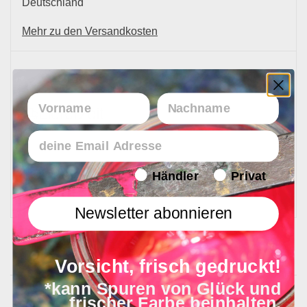
Deutschland
Mehr zu den Versandkosten
Vorname
Nachname
Lieferzeit
Email
Endverbraucher/Haendler
Händler
Privat
In 1 - 4 Werktagen bei Ihnen
Newsletter abonnieren
Vorsicht, frisch gedruckt!
*kann Spuren von Glück und
frischer Farbe beinhalten.