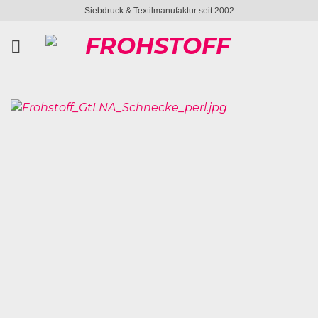
Zum
Siebdruck & Textilmanufaktur seit 2002
Inhalt
springen