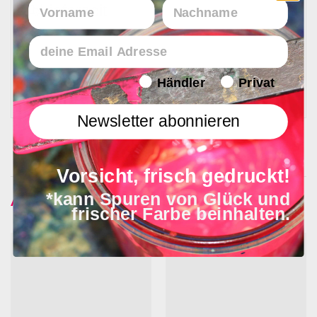
Vorname
Nachname
Lieferzeit
Email
Endverbraucher/Haendler
Händler
Privat
In 1 - 4 Werktagen bei Ihnen
Newsletter abonnieren
Vorsicht, frisch gedruckt!
Ähnliche Produkte
*kann Spuren von Glück und
frischer Farbe beinhalten.