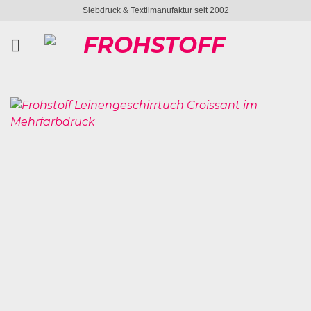
Zum
Siebdruck & Textilmanufaktur seit 2002
Inhalt
springen