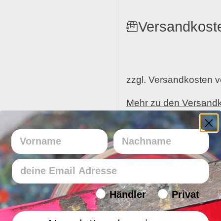
Versandkost
zzgl. Versandkosten 
Mehr zu den Versand
Vorname
Nachname
Lieferzeit
Email
Endverbraucher/Haendler
Händler
Privat
In 1 - 4 Werktagen bei