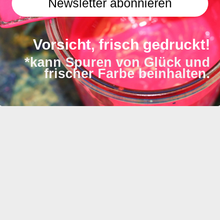
Newsletter abonnieren
Vorsicht, frisch gedruckt!
*kann Spuren von Glück und
frischer Farbe beinhalten.
llen …