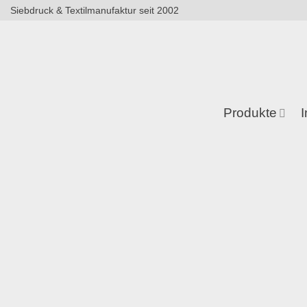
Zum
Siebdruck & Textilmanufaktur seit 2002
Inhalt
springen
Produkte
I