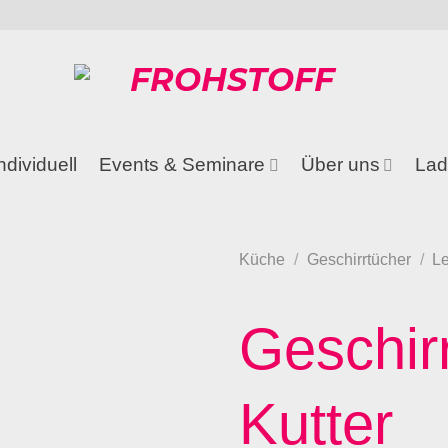
ndividuell
Events & Seminare
Über uns
Lad
Küche
/
Geschirrtücher
/
L
Geschir
Kutter