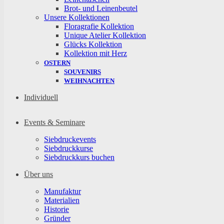
Brot- und Leinenbeutel
Unsere Kollektionen
Floragrafie Kollektion
Unique Atelier Kollektion
Glücks Kollektion
Kollektion mit Herz
OSTERN
SOUVENIRS
WEIHNACHTEN
Individuell
Events & Seminare
Siebdruckevents
Siebdruckkurse
Siebdruckkurs buchen
Über uns
Manufaktur
Materialien
Historie
Gründer