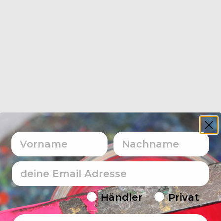
Vorname
Nachname
Email
Endverbraucher/Haendler
Händler
Privat