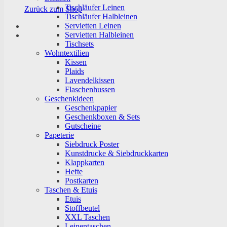
Tischläufer Leinen
Zurück zum Shop
Tischläufer Halbleinen
Servietten Leinen
Servietten Halbleinen
Tischsets
Wohntextilien
Kissen
Plaids
Lavendelkissen
Flaschenhussen
Geschenkideen
Geschenkpapier
Geschenkboxen & Sets
Gutscheine
Papeterie
Siebdruck Poster
Kunstdrucke & Siebdruckkarten
Klappkarten
Hefte
Postkarten
Taschen & Etuis
Etuis
Stoffbeutel
XXL Taschen
Leinentaschen