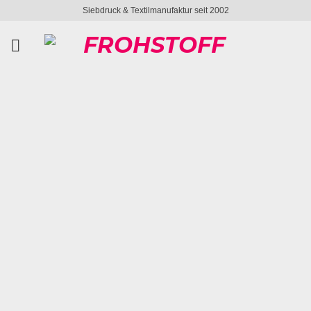
Zum
Siebdruck & Textilmanufaktur seit 2002
Inhalt
springen