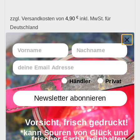
€
zzgl. Versandkosten von
4,90
inkl. MwSt. für
Deutschland
Mehr zu den Versandkosten
Vorname
Nachname
Email
Lieferzeit
Endverbraucher/Haendler
Händler
Privat
Newsletter abonnieren
In 1 - 4 Werktagen bei Ihnen
Vorsicht, frisch gedruckt!
*kann Spuren von Glück und
frischer Farbe beinhalten.