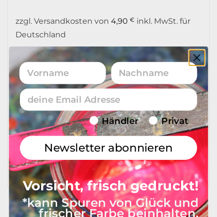
€
zzgl. Versandkosten von
4,90
inkl. MwSt. für
Deutschland
Mehr zu den Versandkosten
Vorname
Nachname
Email
Lieferzeit
Endverbraucher/Haendler
Händler
Privat
Newsletter abonnieren
In 1 - 4 Werktagen bei Ihnen
Vorsicht, frisch gedruckt!
*kann Spuren von Glück und
frischer Farbe beinhalten.