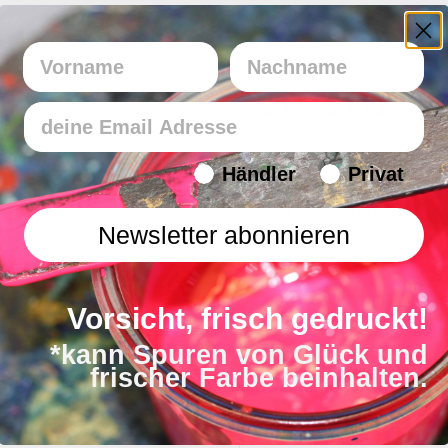
Vorname
Nachname
Versandkost
Email
Endverbraucher/Haendler
Händler
Privat
zzgl. Versandkosten 
Newsletter abonnieren
Mehr zu den Versand
Vorsicht, frisch gedruckt!
*kann Spuren von Glück und
frischer Farbe beinhalten.
Lieferzeit