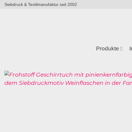
Zum
Siebdruck & Textilmanufaktur seit 2002
Inhalt
springen
Produkte
I