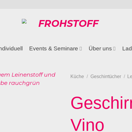
ndividuell
Events & Seminare
Über uns
Lad
Küche
/
Geschirrtücher
/
L
Geschir
Vino