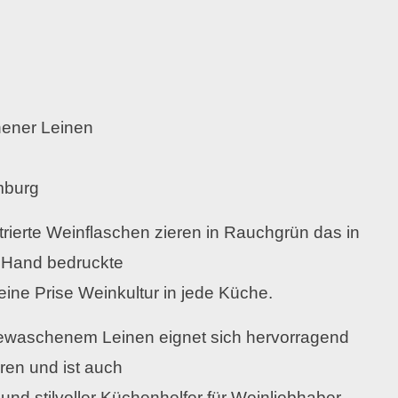
hener Leinen
mburg
ustrierte Weinflaschen zieren in Rauchgrün das in
 Hand bedruckte
eine Prise Weinkultur in jede Küche.
ewaschenem Leinen eignet sich hervorragend
ren und ist auch
nd stilvoller Küchenhelfer für Weinliebhaber,