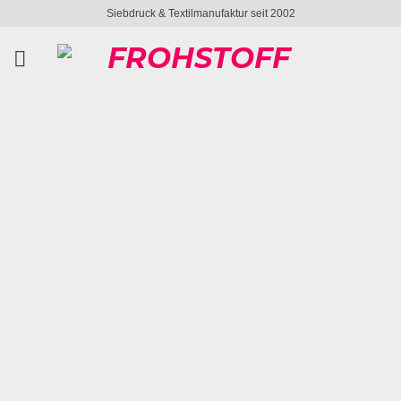
Zum
Siebdruck & Textilmanufaktur seit 2002
Inhalt
springen