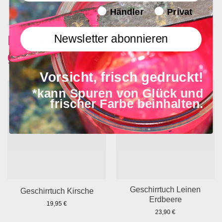
Endverbraucher/Haendler
Händler
Privat
Newsletter abonnieren
Das könnte dir auch
gefallen …
Vorsicht, frisch gedruckt!
*kann Spuren von Glück und
frischer Farbe beinhalten.
Geschirrtuch Leinen
Geschirrtuch Kirsche
Erdbeere
19,95
€
23,90
€