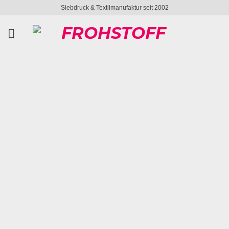
Zum
Siebdruck & Textilmanufaktur seit 2002
Inhalt
springen