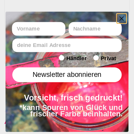
Lieferzeit
Vorname
Nachname
Email
In 1 - 4 Werktagen bei Ihnen
Endverbraucher/Haendler
Händler
Privat
Newsletter abonnieren
Vorsicht, frisch gedruckt!
*kann Spuren von Glück und
frischer Farbe beinhalten.
Ähnliche Produkte