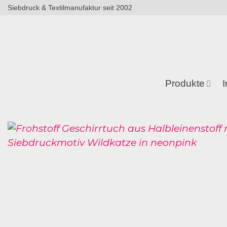
Zum
Siebdruck & Textilmanufaktur seit 2002
Inhalt
springen
Produkte
I