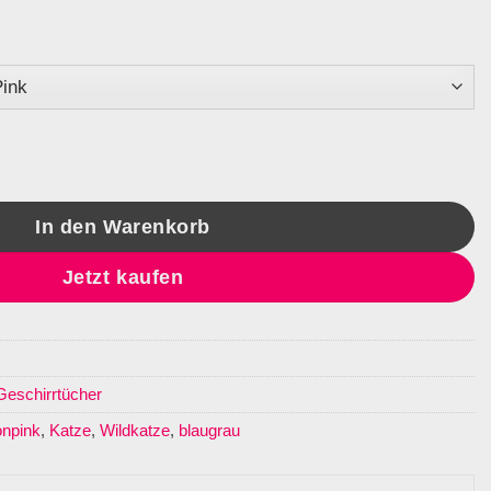
Menge
In den Warenkorb
Jetzt kaufen
Geschirrtücher
onpink
,
Katze
,
Wildkatze
,
blaugrau