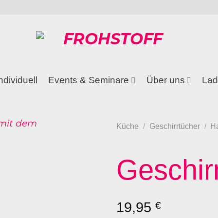
ndividuell
Events & Seminare
Über uns
Lad
Küche
/
Geschirrtücher
/
Ha
Geschir
19,95
€