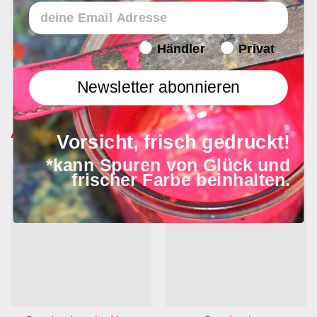
Email
In 1 - 4 Werktagen bei Ihnen
Endverbraucher/Haendler
Händler
Privat
Newsletter abonnieren
Ähnliche Produkte
Vorsicht, frisch gedruckt!
*kann Spuren von Glück und
frischer Farbe beinhalten.