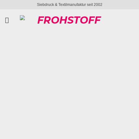
Zum
Siebdruck & Textilmanufaktur seit 2002
Inhalt
springen