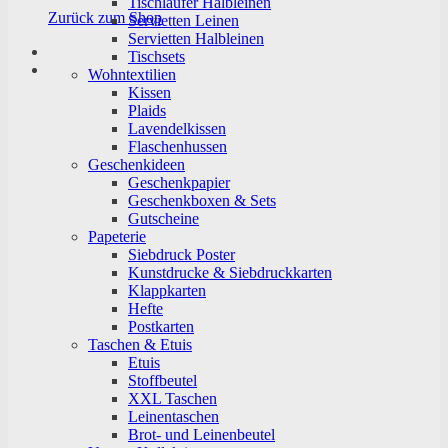
Tischläufer Halbleinen
Zurück zum Shop
Servietten Leinen
Servietten Halbleinen
Tischsets
Wohntextilien
Kissen
Plaids
Lavendelkissen
Flaschenhussen
Geschenkideen
Geschenkpapier
Geschenkboxen & Sets
Gutscheine
Papeterie
Siebdruck Poster
Kunstdrucke & Siebdruckkarten
Klappkarten
Hefte
Postkarten
Taschen & Etuis
Etuis
Stoffbeutel
XXL Taschen
Leinentaschen
Brot- und Leinenbeutel