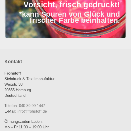
Vorsicht, frisch gedruckt!
*kann Spuren von Glück und
frischer Farbe beinhalten.
Leinenbeutel Olive
Leinenbeutel Herzen
21,90
€
21,90
€
Kontakt
Frohstoff
Siebdruck & Textilmanufaktur
Wexstr. 38
20355 Hamburg
Deutschland
Telefon:
040 39 99 1447
E-Mail:
info@frohstoff.de
Öffnungszeiten Laden:
Mo – Fr 11:00 – 19:00 Uhr