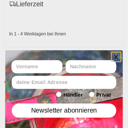
Lieferzeit
In 1 - 4 Werktagen bei Ihnen
Vorname
Nachname
Email
Ähnliche Produkte
Endverbraucher/Haendler
Händler
Privat
Newsletter abonnieren