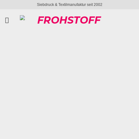
Zum
Siebdruck & Textilmanufaktur seit 2002
Inhalt
springen