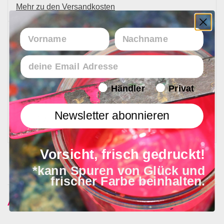
Mehr zu den Versandkosten
Vorname
Nachname
Email
Lieferzeit
Endverbraucher/Haendler
Händler
Privat
Newsletter abonnieren
In 1 - 4 Werktagen bei Ihnen
Vorsicht, frisch gedruckt!
*kann Spuren von Glück und
frischer Farbe beinhalten.
Ähnliche Produkte