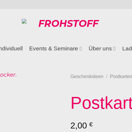
ndividuell
Events & Seminare
Über uns
Lad
Geschenkideen
/
Postkarte
Postkar
2,00
€