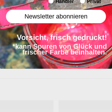
Endverbraucher/Haendler
In 1 - 4 Werktagen bei
Händler
Privat
Newsletter abonnieren
Vorsicht, frisch gedruckt!
*kann Spuren von Glück und
frischer Farbe beinhalten.
en im Digitaldruck. Das macht sie zu einer perfekt
passende Karte dazu schreiben.