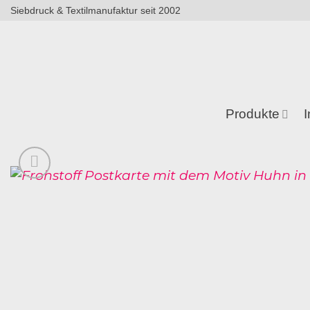
Zum
Siebdruck & Textilmanufaktur seit 2002
Inhalt
springen
Produkte
I