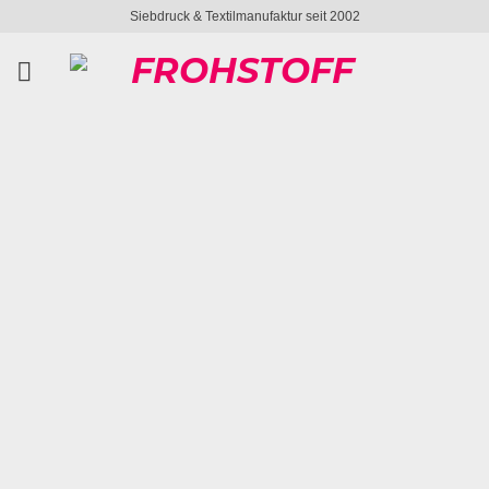
Zum
Siebdruck & Textilmanufaktur seit 2002
Inhalt
springen