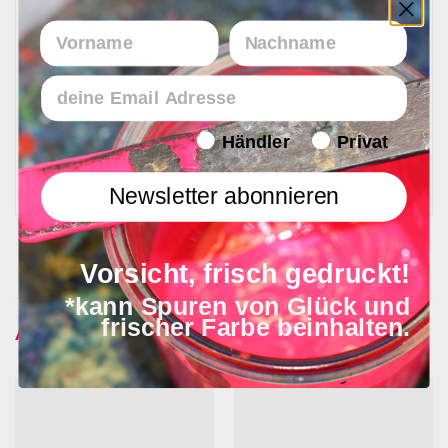
Vorname
Nachname
Lieferzeit
Email
Endverbraucher/Haendler
Händler
Privat
In 1 - 4 Werktagen bei Ihnen
Newsletter abonnieren
Vorsicht, frisch gedruckt!
*kann Spuren von Glück und
frischer Farbe beinhalten.
Ähnliche Produkte