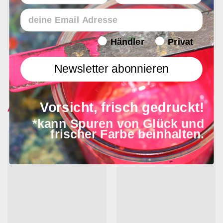
Email
In 1 - 4 Werktagen bei Ihnen
Endverbraucher/Haendler
Händler
Privat
Newsletter abonnieren
Ähnliche Produkte
Vorsicht, frisch gedruckt!
*kann Spuren von Glück und
frischer Farbe beinhalten.