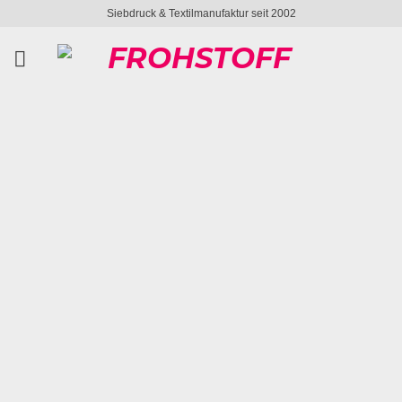
Zum
Siebdruck & Textilmanufaktur seit 2002
Inhalt
springen