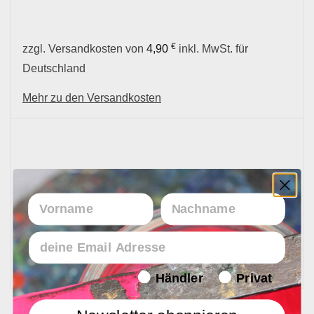
€
zzgl. Versandkosten von
4,90
inkl. MwSt. für
Deutschland
Mehr zu den Versandkosten
Lieferzeit
Vorname
Nachname
Email
In 1 - 4 Werktagen bei Ihnen
Endverbraucher/Haendler
Händler
Privat