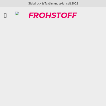
Zum
Siebdruck & Textilmanufaktur seit 2002
Inhalt
springen