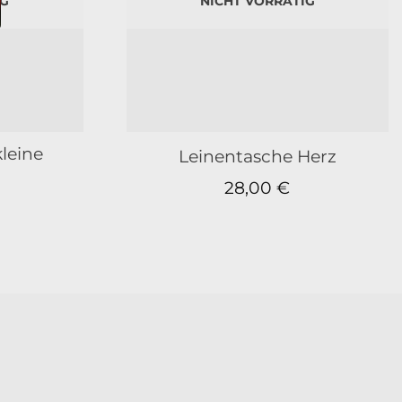
IG
NICHT VORRÄTIG
leine
Leinentasche Herz
28,00
€