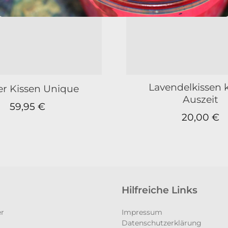
NICHT VORRÄT
Lavendelkissen k
ier Kissen Unique
Auszeit
59,95
€
20,00
€
Hilfreiche Links
er
Impressum
Datenschutzerklärung