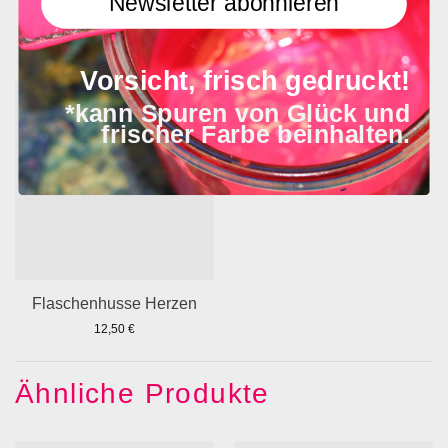
Newsletter abonnieren
Geschirrtuch Leinen
Serviette Leinen Grau
Herzen
Herzen
23,90
€
19,90
€
Vorsicht, frisch gedruckt!
*kann Spuren von Glück und
frischer Farbe beinhalten.
Flaschenhusse Herzen
12,50
€
Ähnliche Produkte