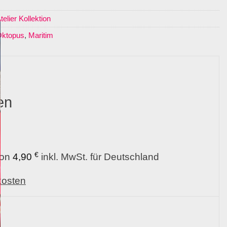
elier Kollektion
ktopus
,
Maritim
en
€
von
4,90
inkl. MwSt. für Deutschland
kosten