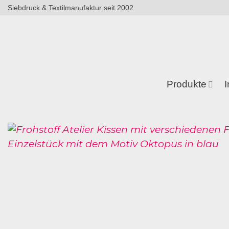
Zum
Siebdruck & Textilmanufaktur seit 2002
Inhalt
springen
Produkte
I