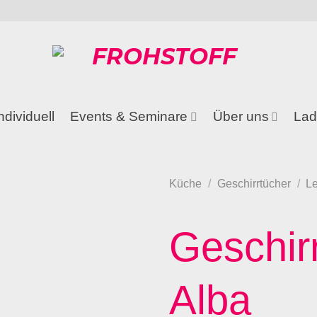
ndividuell
Events & Seminare
Über uns
Lad
Küche
/
Geschirrtücher
/
L
Geschir
Alba