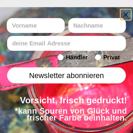
Vorname
Nachname
Versandkost
Email
Endverbraucher/Haendler
Händler
Privat
zzgl. Versandkosten 
Newsletter abonnieren
Mehr zu den Versand
Vorsicht, frisch gedruckt!
*kann Spuren von Glück und
frischer Farbe beinhalten.
Lieferzeit