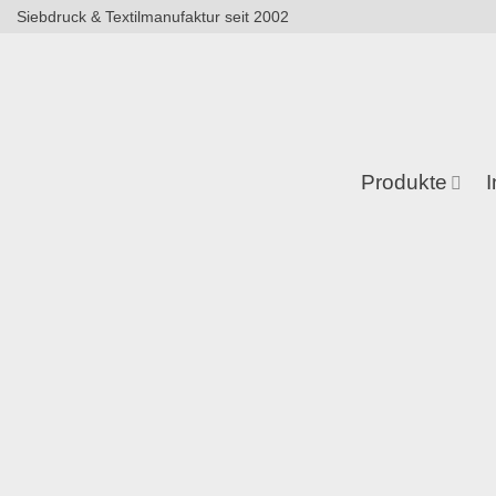
Zum
Siebdruck & Textilmanufaktur seit 2002
Inhalt
springen
Produkte
I