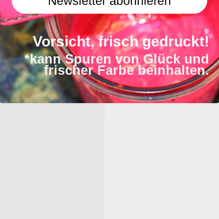
Newsletter abonnieren
Vorsicht, frisch gedruckt!
*kann Spuren von Glück und
llen …
frischer Farbe beinhalten.