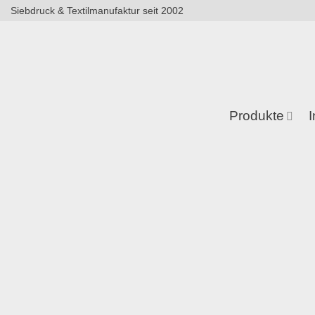
Zum
Siebdruck & Textilmanufaktur seit 2002
Inhalt
springen
Produkte
I