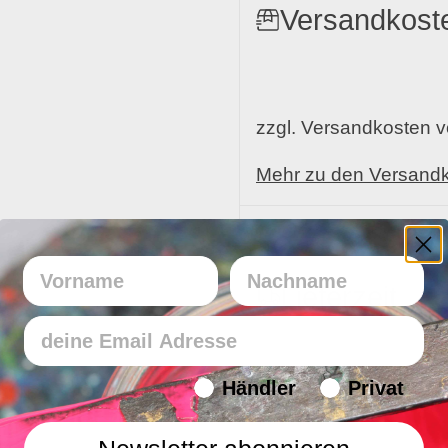
Versandkost
zzgl. Versandkosten 
Mehr zu den Versand
Vorname
Nachname
Lieferzeit
Email
Endverbraucher/Haendler
Händler
Privat
In 1 - 4 Werktagen bei