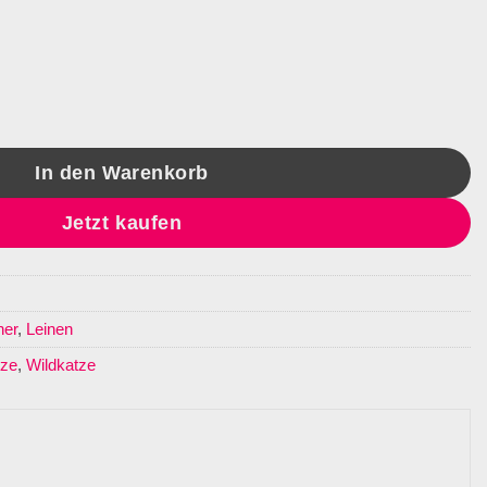
katze Menge
In den Warenkorb
Jetzt kaufen
her
,
Leinen
tze
,
Wildkatze