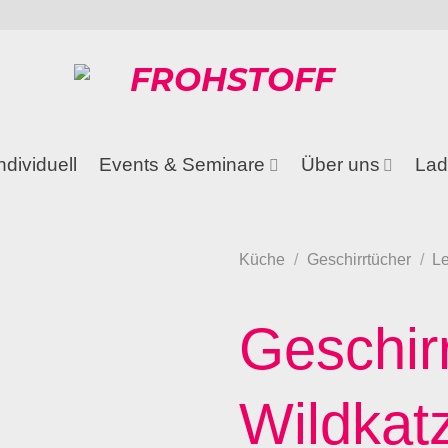
ndividuell
Events & Seminare
Über uns
Lad
Küche
/
Geschirrtücher
/
L
Geschir
Wildkat