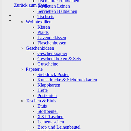
Tischläufer Halbleinen
Zurück zum Shop
Servietten Leinen
Servietten Halbleinen
Tischsets
Wohntextilien
Kissen
Plaids
Lavendelkissen
Flaschenhussen
Geschenkideen
Geschenkpapier
Geschenkboxen & Sets
Gutscheine
Papeterie
Siebdruck Poster
Kunstdrucke & Siebdruckkarten
Klappkarten
Hefte
Postkarten
Taschen & Etuis
Etuis
Stoffbeutel
XXL Taschen
Leinentaschen
Brot- und Leinenbeutel