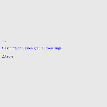
Geschirrtuch Leinen grau Zuckerstange
23,90
€