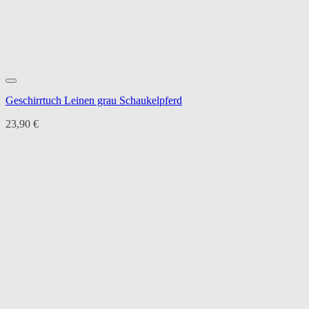
Geschirrtuch Leinen grau Schaukelpferd
23,90
€