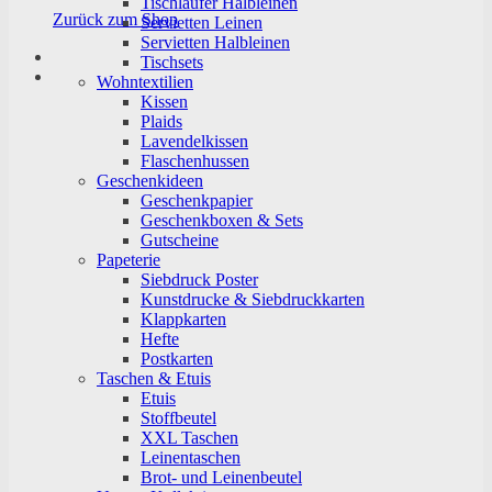
Tischläufer Halbleinen
Zurück zum Shop
Servietten Leinen
Servietten Halbleinen
Tischsets
Wohntextilien
Kissen
Plaids
Lavendelkissen
Flaschenhussen
Geschenkideen
Geschenkpapier
Geschenkboxen & Sets
Gutscheine
Papeterie
Siebdruck Poster
Kunstdrucke & Siebdruckkarten
Klappkarten
Hefte
Postkarten
Taschen & Etuis
Etuis
Stoffbeutel
XXL Taschen
Leinentaschen
Brot- und Leinenbeutel